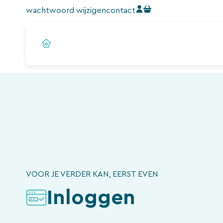
Ga
wachtwoord wijzigen
contact
naar
de
inhoud
VOOR JE VERDER KAN, EERST EVEN
Inloggen