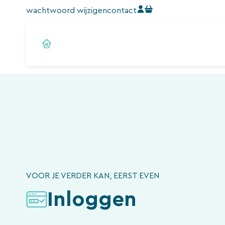
Ga
wachtwoord wijzigen
contact
naar
de
inhoud
VOOR JE VERDER KAN, EERST EVEN
Inloggen