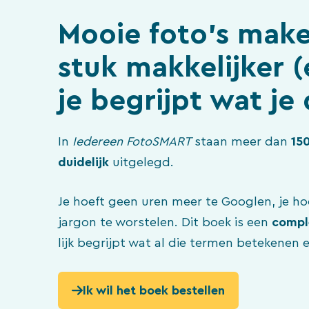
Mooie foto’s mak
stuk makkelijker (
je begrijpt wat je
In
Iedereen FotoSMART
staan meer dan
15
duidelijk
uitgelegd.
Je hoeft geen uren meer te Googlen, je ho
jargon te worstelen. Dit boek is een
compl
lijk begrijpt wat al die termen betekenen 
Ik wil het boek bestellen