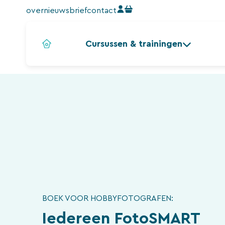
Ga
over
nieuwsbrief
contact
naar
de
Cursussen & trainingen
inhoud
BOEK VOOR HOBBYFOTOGRAFEN:
Iedereen FotoSMART