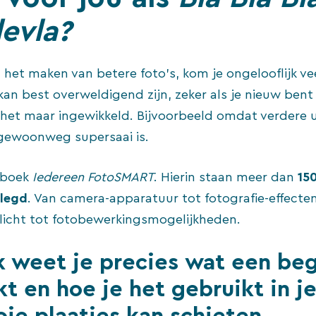
evla?
in het maken van betere foto’s, kom je ongelooflijk v
kan best overweldigend zijn, zeker als je nieuw bent
dt het maar ingewikkeld. Bijvoorbeeld omdat verdere 
 gewoonweg supersaai is.
t boek
Iedereen FotoSMART
. Hierin staan meer dan
15
elegd
. Van camera-apparatuur tot fotografie-effecten
s)licht tot fotobewerkingsmogelijkheden.
k weet je precies
wat een beg
t en hoe je het gebruikt in je
ie plaatjes kan schieten.