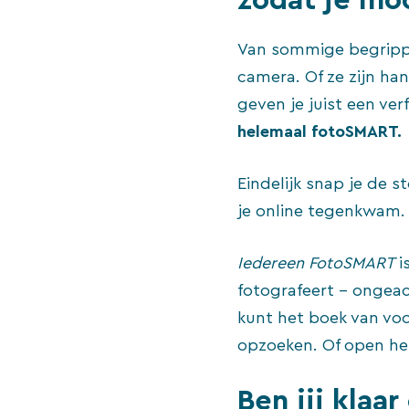
Van sommige begrippe
camera. Of ze zijn ha
geven je juist een ver
helemaal fotoSMART.
Eindelijk snap je de s
je online tegenkwam. 
Iedereen FotoSMART
i
fotografeert – ongeac
kunt het boek van voo
opzoeken. Of open het
Ben jij kla