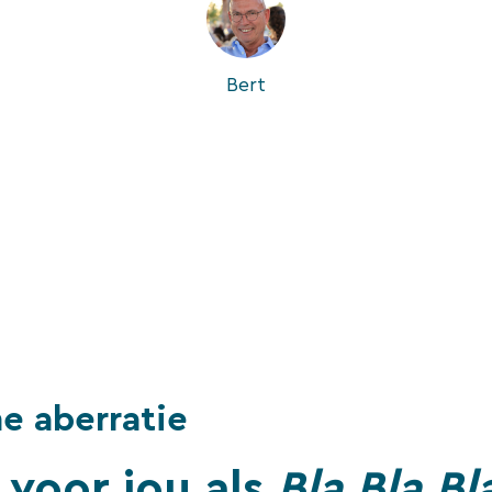
Bert
e aberratie
t voor jou als
Bla Bla Bl