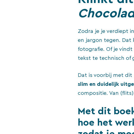
Chocolad
Zodra je je verdiept 
en jargon tegen. Dat 
fotografie. Of je vin
tekst te technisch of
Dat is voorbij met di
slim en duidelijk uitg
compositie. Van (flit
Met dit boe
hoe het werk
zodat je moo