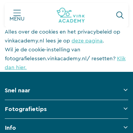
Ga
naar
MENU
de
Alles over de cookies en het privacybeleid op
inhoud
vinkacademy.nl lees je op
deze pagina
.
Wil je de cookie-instelling van
fotografielessen.vinkacademy.nl/ resetten?
Klik
dan hier.
Snel naar
Fotografietips
Info