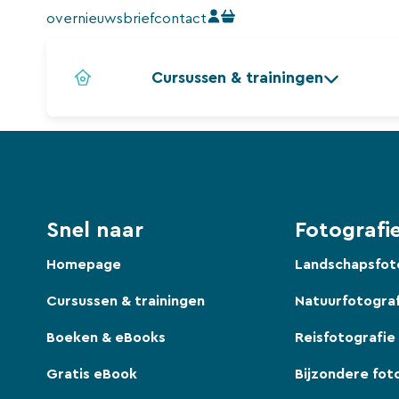
Ga
over
nieuwsbrief
contact
naar
de
Cursussen & trainingen
inhoud
Snel naar
Fotografie
Homepage
Landschapsfot
Cursussen & trainingen
Natuurfotogra
Boeken & eBooks
Reisfotografie
Gratis eBook
Bijzondere fot