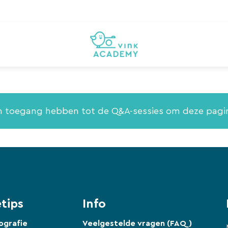
en toegang hebben tot de Q&A-sessies om deze pagi
tips
Info
ografie
Veelgestelde vragen (FAQ)