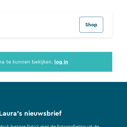
Shop
na te kunnen bekijken.
log in
Laura's nieuwsbrief
Maak betere foto's met de fotografietips uit de