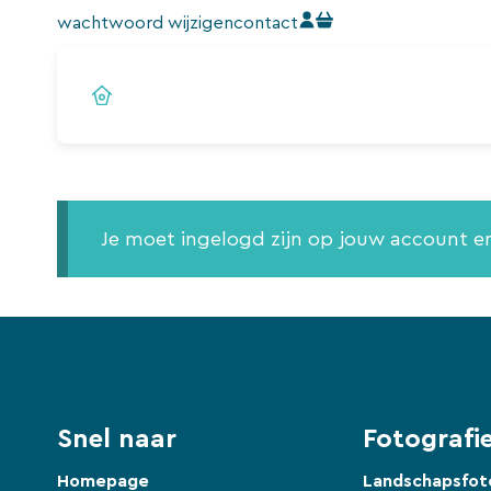
Ga
wachtwoord wijzigen
contact
naar
de
inhoud
Je moet ingelogd zijn op jouw account 
Snel naar
Fotografie
Homepage
Landschapsfot