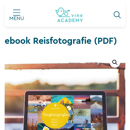
Ga
naar
MENU
de
inhoud
ebook Reisfotografie (PDF)