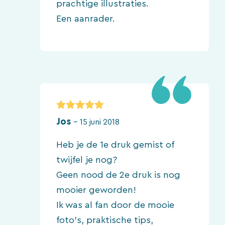
prachtige illustraties.
Een aanrader.
5
van 5
Jos
–
15 juni 2018
Heb je de 1e druk gemist of
twijfel je nog?
Geen nood de 2e druk is nog
mooier geworden!
Ik was al fan door de mooie
foto’s, praktische tips,