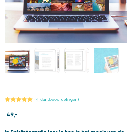
(
4
klantbeoordelingen)
5.00
van 5
49,-
In Reisfotografie leer je hoe je het moois van de