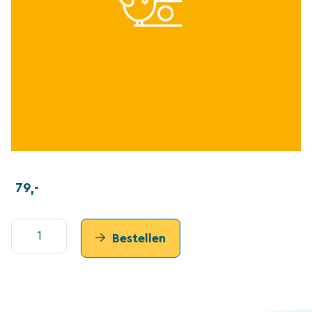
79,-
SuperScherpe
Bestellen
Foto's
Bootcamp
-
Inclusief