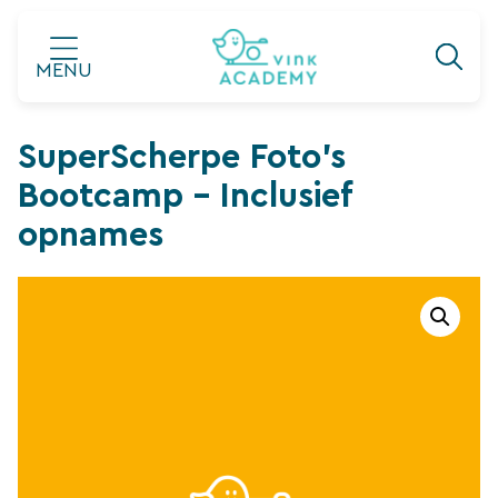
Ga
naar
MENU
de
inhoud
SuperScherpe Foto’s
Bootcamp – Inclusief
opnames