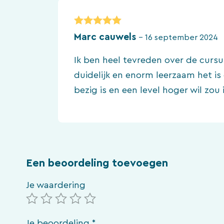
5
van 5
Marc cauwels
–
16 september 2024
Ik ben heel tevreden over de cursu
duidelijk en enorm leerzaam het is 
bezig is en een level hoger wil zo
Een beoordeling toevoegen
Je waardering
Je beoordeling
*