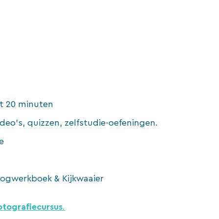
ot 20 minuten
deo’s, quizzen, zelfstudie-oefeningen.
e
oogwerkboek & Kijkwaaier
fotografiecursus
.