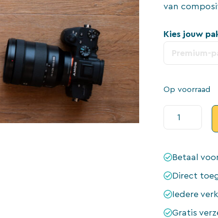
van composit
Kies jouw pa
Premium-p
Op voorraad
Kijken
voor
Compositie
(Essential)
Betaal voo
aantal
Direct toe
Iedere ver
Gratis ver