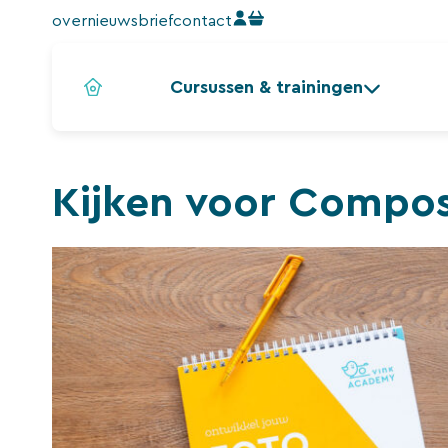
Ga
over
nieuwsbrief
contact
naar
de
Cursussen & trainingen
inhoud
Kijken voor Composi