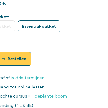
ie.
kket:
akket
Essential-pakket
Bestellen
raf of
in drie termijnen
gang tot online lessen
kochte cursus =
1 geplante
boom
zending (NL & BE)