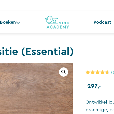
Boeken
Podcast
tie (Essential)
(
4.50
van 5
297,-
Ontwikkel jou
prachtige, p