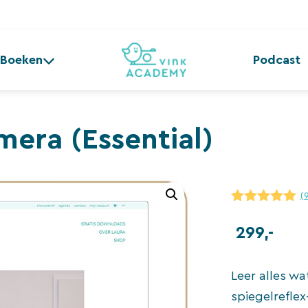
Boeken
Podcast
mera (Essential)
(
5.00
van 5
299,-
Leer alles wa
spiegelrefle