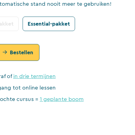
utomatische stand nooit meer te gebruiken!
akket
Essential-pakket
Bestellen
raf of
in drie termijnen
gang tot online lessen
kochte cursus =
1 geplante
boom