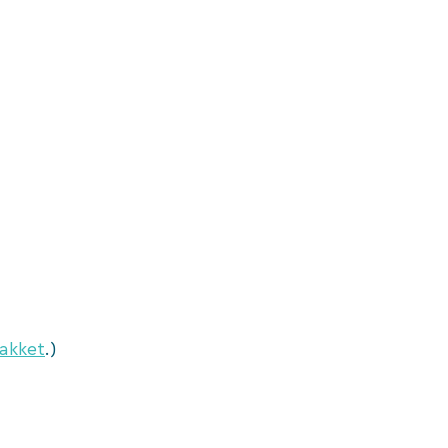
akket
.)