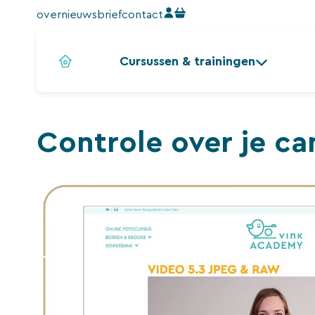
Ga
over
nieuwsbrief
contact
naar
de
Cursussen & trainingen
inhoud
Controle over je ca