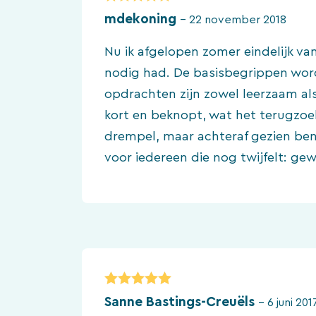
5
van 5
mdekoning
–
22 november 2018
Nu ik afgelopen zomer eindelijk 
nodig had. De basisbegrippen word
opdrachten zijn zowel leerzaam als 
kort en beknopt, wat het terugzoek
drempel, maar achteraf gezien ben
voor iedereen die nog twijfelt: gew
5
van 5
Sanne Bastings-Creuëls
–
6 juni 201