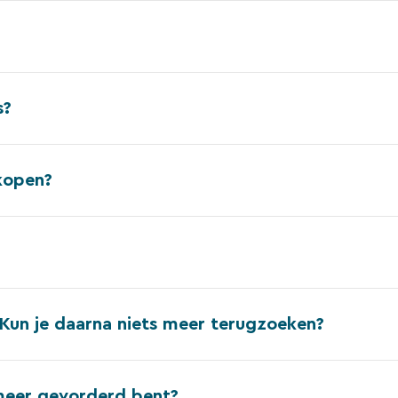
s?
 kopen?
 Kun je daarna niets meer terugzoeken?
l meer gevorderd bent?